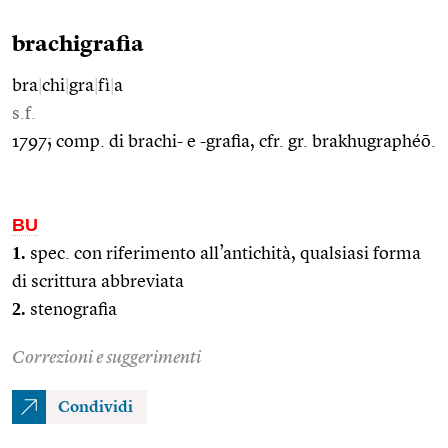
brachigrafia
bra
|
chi
|
gra
|
fì
|
a
s.f.
1797; comp. di brachi- e -grafia, cfr. gr. brakhugraphéō.
BU
1.
spec. con riferimento all’antichità, qualsiasi forma
di scrittura abbreviata
2.
stenografia
Correzioni e suggerimenti
Condividi