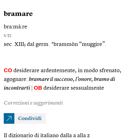
bramare
bra
|
mà
|
re
v.tr.
sec. XIII; dal germ. *brammōn “muggire”.
CO
desiderare ardentemente, in modo sfrenato,
agognare:
bramare il successo
,
l’onore
,
bramo di
OB
incontrarti
|
desiderare sessualmente
Correzioni e suggerimenti
Condividi
Il dizionario di italiano dalla a alla z