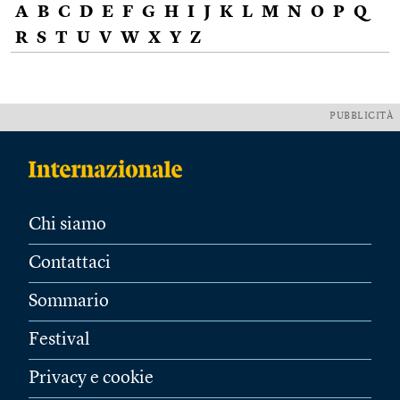
A
B
C
D
E
F
G
H
I
J
K
L
M
N
O
P
Q
R
S
T
U
V
W
X
Y
Z
PUBBLICITÀ
Chi siamo
Contattaci
Sommario
Festival
Privacy e cookie