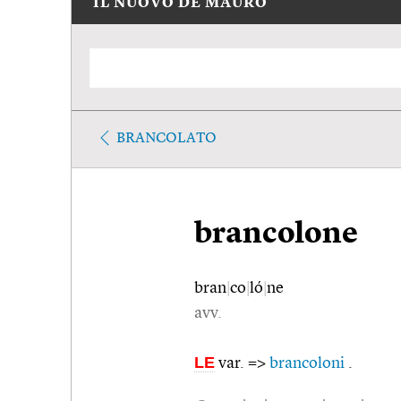
IL NUOVO DE MAURO
BRANCOLATO
brancolone
bran
|
co
|
ló
|
ne
avv.
LE
var. =>
brancoloni
.