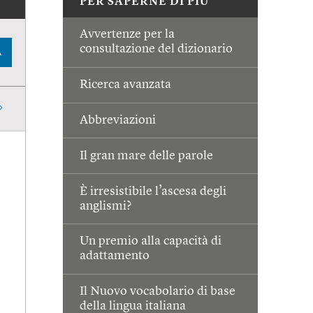
PER SAPERNE DI PIÙ
Avvertenze per la
consultazione del dizionario
A
Ricerca avanzata
Abbreviazioni
Il gran mare delle parole
È irresistibile l’ascesa degli
anglismi?
Un premio alla capacità di
adattamento
Il Nuovo vocabolario di base
della lingua italiana