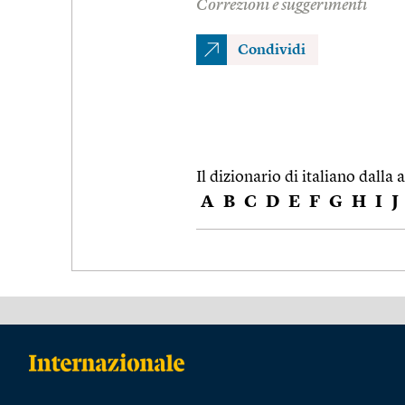
Correzioni e suggerimenti
Condividi
Il dizionario di italiano dalla a
A
B
C
D
E
F
G
H
I
J