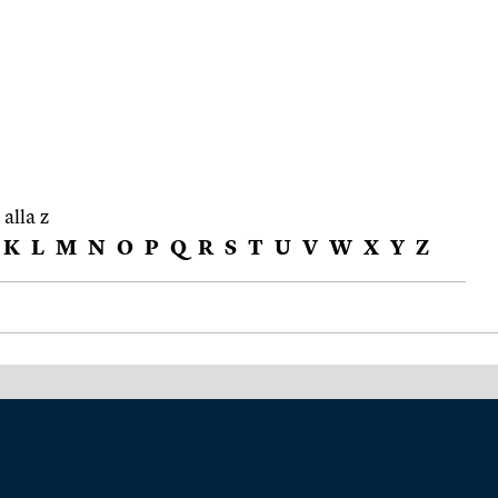
 alla z
K
L
M
N
O
P
Q
R
S
T
U
V
W
X
Y
Z