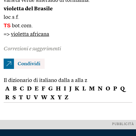
varietà verde smeraldo di tormalina.
violetta del Brasile
loc.s.f.
TS
bot.com.
=>
violetta africana
Correzioni e suggerimenti
Condividi
Il dizionario di italiano dalla a alla z
A
B
C
D
E
F
G
H
I
J
K
L
M
N
O
P
Q
R
S
T
U
V
W
X
Y
Z
PUBBLICITÀ