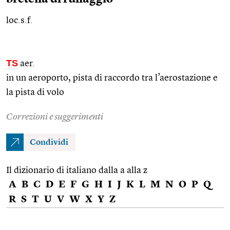
loc.s.f.
TS
aer.
in un aeroporto, pista di raccordo tra l’aerostazione e
la pista di volo
Correzioni e suggerimenti
Condividi
Il dizionario di italiano dalla a alla z
A
B
C
D
E
F
G
H
I
J
K
L
M
N
O
P
Q
R
S
T
U
V
W
X
Y
Z