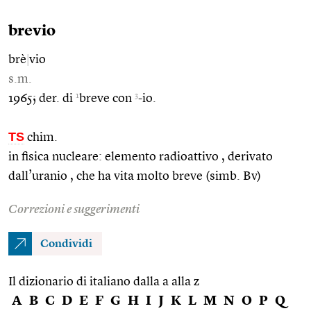
brevio
brè
|
vio
s.m.
1
3
1965; der. di
breve con
-io.
TS
chim.
in fisica nucleare: elemento radioattivo , derivato
dall’uranio , che ha vita molto breve (simb. Bv)
Correzioni e suggerimenti
Condividi
Il dizionario di italiano dalla a alla z
A
B
C
D
E
F
G
H
I
J
K
L
M
N
O
P
Q