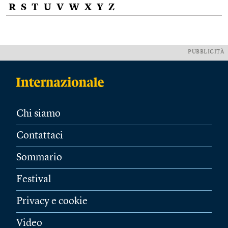
R
S
T
U
V
W
X
Y
Z
PUBBLICITÀ
Chi siamo
Contattaci
Sommario
Festival
Privacy e cookie
Video