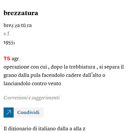
brezzatura
breẓ
|
ẓa
|
tù
|
ra
s.f.
1955;
TS
agr.
operazione con cui , dopo la trebbiatura , si separa il
grano dalla pula facendolo cadere dall’alto o
lanciandolo contro vento
Correzioni e suggerimenti
Condividi
Il dizionario di italiano dalla a alla z