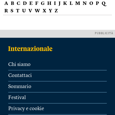
A
B
C
D
E
F
G
H
I
J
K
L
M
N
O
P
Q
R
S
T
U
V
W
X
Y
Z
PUBBLICITÀ
Chi siamo
Contattaci
Sommario
Festival
Privacy e cookie