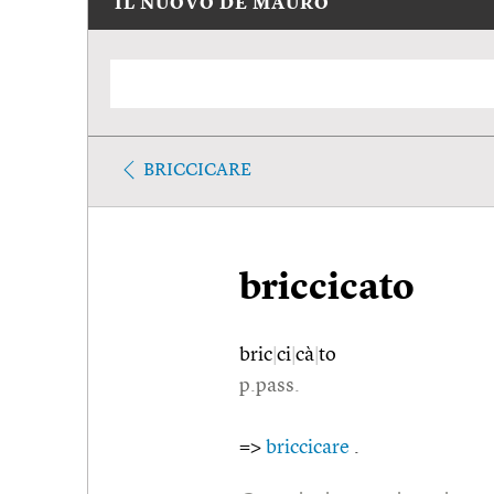
IL NUOVO DE MAURO
BRICCICARE
briccicato
bric
|
ci
|
cà
|
to
p.pass.
=>
briccicare
.