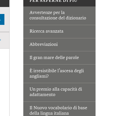
PER SAPERNE DI PIÙ
Avvertenze per la
consultazione del dizionario
A
Ricerca avanzata
Abbreviazioni
Il gran mare delle parole
È irresistibile l’ascesa degli
anglismi?
Un premio alla capacità di
adattamento
Il Nuovo vocabolario di base
della lingua italiana