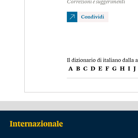
Correzioni e suggerimenti
Condividi
Il dizionario di italiano dalla a
A
B
C
D
E
F
G
H
I
J