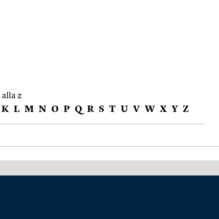
 alla z
K
L
M
N
O
P
Q
R
S
T
U
V
W
X
Y
Z