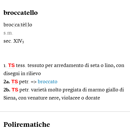
broccatello
broc
|
ca
|
tèl
|
lo
s.m.
sec. XIV;
TS
1.
tess. tessuto per arredamento di seta o lino, con
disegni in rilievo
2a.
TS
petr. =>
broccato
2b.
TS
petr. varietà molto pregiata di marmo giallo di
Siena, con venature nere, violacee o dorate
Polirematiche