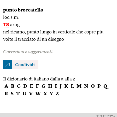
punto broccatello
loc.s.m.
TS
artig.
nel ricamo, punto lungo in verticale che copre più
volte il tracciato di un disegno
Correzioni e suggerimenti
Condividi
Il dizionario di italiano dalla a alla z
A
B
C
D
E
F
G
H
I
J
K
L
M
N
O
P
Q
R
S
T
U
V
W
X
Y
Z
PUBBLICITÀ