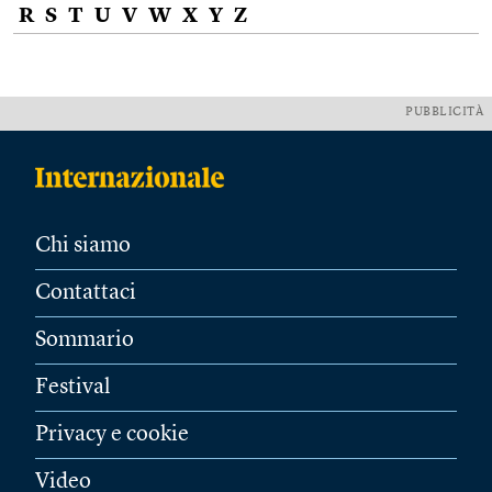
R
S
T
U
V
W
X
Y
Z
PUBBLICITÀ
Chi siamo
Contattaci
Sommario
Festival
Privacy e cookie
Video