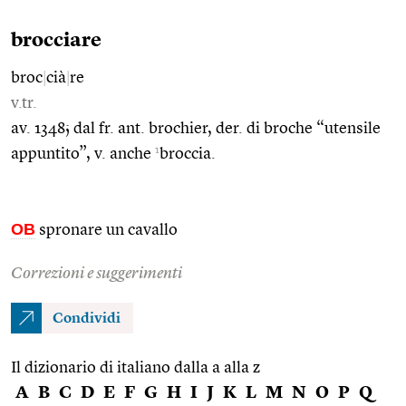
brocciare
broc
|
cià
|
re
v.tr.
av. 1348; dal fr. ant. brochier, der. di broche “utensile
1
appuntito”, v. anche
broccia.
OB
spronare un cavallo
Correzioni e suggerimenti
Condividi
Il dizionario di italiano dalla a alla z
A
B
C
D
E
F
G
H
I
J
K
L
M
N
O
P
Q