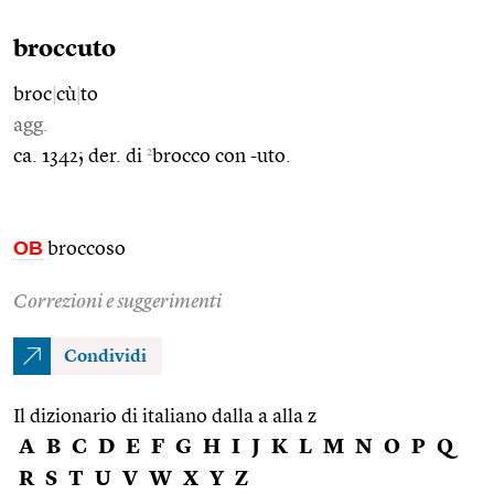
broccuto
broc
|
cù
|
to
agg.
2
ca. 1342; der. di
brocco con -uto.
OB
broccoso
Correzioni e suggerimenti
Condividi
Il dizionario di italiano dalla a alla z
A
B
C
D
E
F
G
H
I
J
K
L
M
N
O
P
Q
R
S
T
U
V
W
X
Y
Z