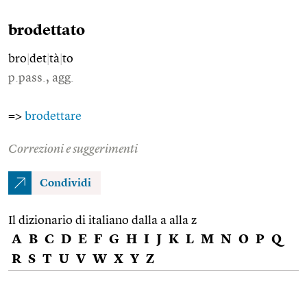
brodettato
bro
|
det
|
tà
|
to
p.pass., agg.
=>
brodettare
Correzioni e suggerimenti
Condividi
Il dizionario di italiano dalla a alla z
A
B
C
D
E
F
G
H
I
J
K
L
M
N
O
P
Q
R
S
T
U
V
W
X
Y
Z