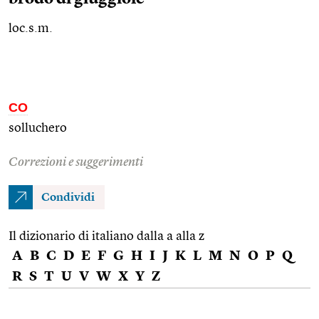
loc.s.m.
CO
solluchero
Correzioni e suggerimenti
Condividi
Il dizionario di italiano dalla a alla z
A
B
C
D
E
F
G
H
I
J
K
L
M
N
O
P
Q
R
S
T
U
V
W
X
Y
Z