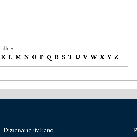
 alla z
K
L
M
N
O
P
Q
R
S
T
U
V
W
X
Y
Z
Dizionario italiano
P