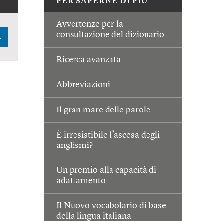
PER SAPERNE DI PIÙ
Avvertenze per la
consultazione del dizionario
A
Ricerca avanzata
Abbreviazioni
Il gran mare delle parole
È irresistibile l’ascesa degli
anglismi?
Un premio alla capacità di
adattamento
Il Nuovo vocabolario di base
della lingua italiana