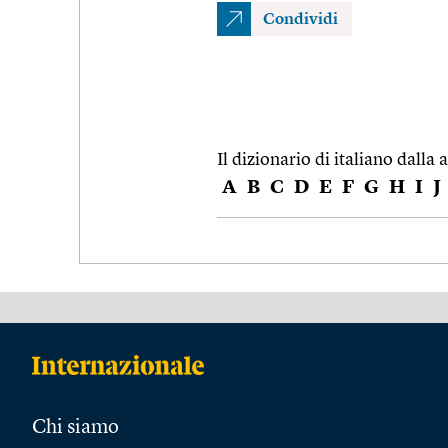
Condividi
Il dizionario di italiano dalla a
A
B
C
D
E
F
G
H
I
J
Chi siamo