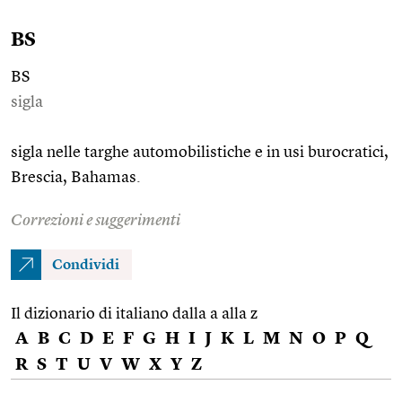
BS
BS
sigla
sigla nelle targhe automobilistiche e in usi burocratici,
Brescia, Bahamas.
Correzioni e suggerimenti
Condividi
Il dizionario di italiano dalla a alla z
A
B
C
D
E
F
G
H
I
J
K
L
M
N
O
P
Q
R
S
T
U
V
W
X
Y
Z