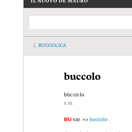
IL NUOVO DE MAURO
BUCCOLICA
buccolo
bùc
|
co
|
lo
s.m.
BU
var. =>
boccolo
.