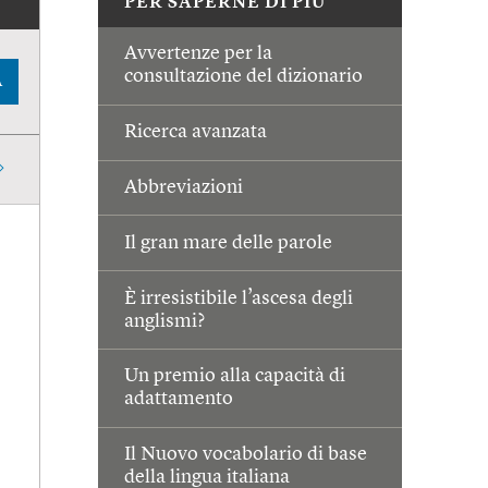
PER SAPERNE DI PIÙ
Avvertenze per la
consultazione del dizionario
A
Ricerca avanzata
Abbreviazioni
Il gran mare delle parole
È irresistibile l’ascesa degli
anglismi?
Un premio alla capacità di
adattamento
Il Nuovo vocabolario di base
della lingua italiana