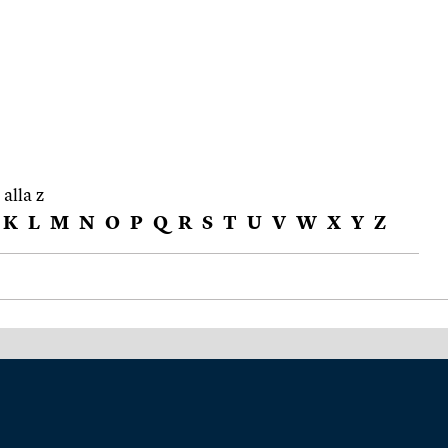
 alla z
K
L
M
N
O
P
Q
R
S
T
U
V
W
X
Y
Z