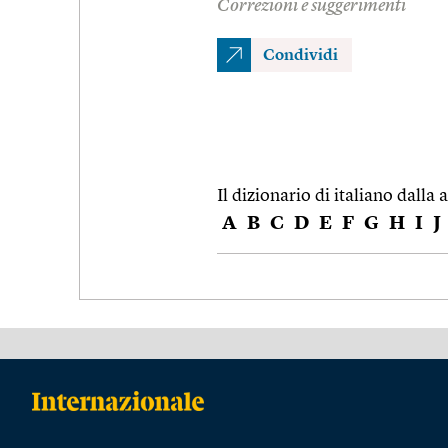
Correzioni e suggerimenti
Condividi
Il dizionario di italiano dalla a
A
B
C
D
E
F
G
H
I
J