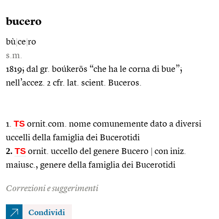
bucero
bù
|
ce
|
ro
s.m.
1819; dal gr. boúkerōs “che ha le corna di bue”;
nell’accez. 2 cfr. lat. scient. Buceros.
TS
1.
ornit.com. nome comunemente dato a diversi
uccelli della famiglia dei Bucerotidi
2.
TS
ornit. uccello del genere Bucero
|
con iniz.
maiusc., genere della famiglia dei Bucerotidi
Correzioni e suggerimenti
Condividi