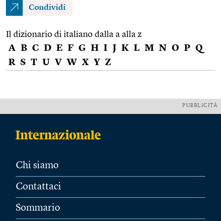
Condividi
Il dizionario di italiano dalla a alla z
A
B
C
D
E
F
G
H
I
J
K
L
M
N
O
P
Q
R
S
T
U
V
W
X
Y
Z
PUBBLICITÀ
Chi siamo
Contattaci
Sommario