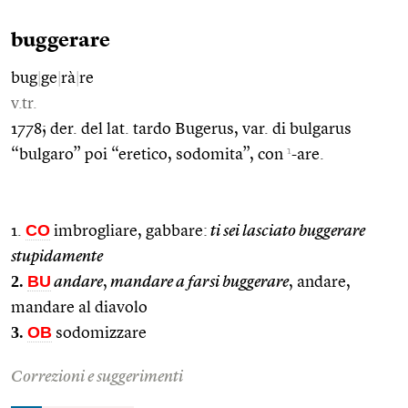
buggerare
bug
|
ge
|
rà
|
re
v.tr.
1778; der. del lat. tardo Bugerus, var. di bulgarus
1
“bulgaro” poi “eretico, sodomita”, con
-are.
CO
1.
imbrogliare, gabbare:
ti sei lasciato buggerare
stupidamente
2.
BU
andare
,
mandare a farsi buggerare
, andare,
mandare al diavolo
3.
OB
sodomizzare
Correzioni e suggerimenti