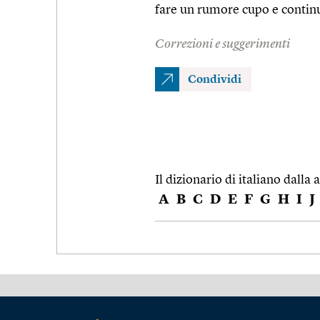
fare un rumore cupo e contin
Correzioni e suggerimenti
Condividi
Il dizionario di italiano dalla a
A
B
C
D
E
F
G
H
I
J