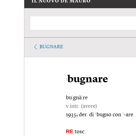
IL NUOVO DE MAURO
BUGNARE
bugnare
2
bu
|
gnà
|
re
v.intr. (avere)
1
1
1935; der. di
bugno con
-are.
RE
tosc.