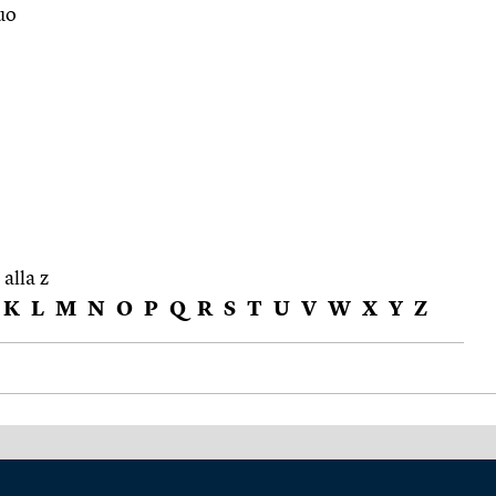
uo
 alla z
K
L
M
N
O
P
Q
R
S
T
U
V
W
X
Y
Z