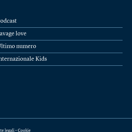
odcast
avage love
ltimo numero
nternazionale Kids
te legali
•
Cookie