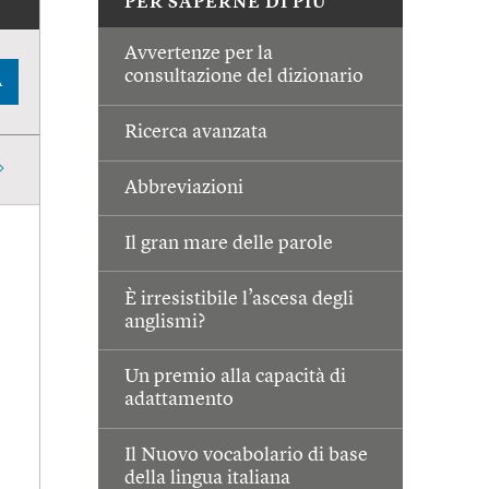
PER SAPERNE DI PIÙ
Avvertenze per la
consultazione del dizionario
A
Ricerca avanzata
Abbreviazioni
Il gran mare delle parole
È irresistibile l’ascesa degli
anglismi?
Un premio alla capacità di
adattamento
Il Nuovo vocabolario di base
della lingua italiana