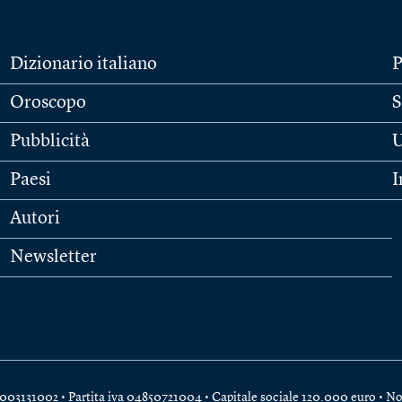
Dizionario italiano
P
Oroscopo
S
Pubblicità
U
Paesi
I
Autori
Newsletter
e 04003131002 • Partita iva 04850721004 • Capitale sociale 120.000 euro •
No