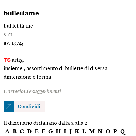
bullettame
bul
|
let
|
tà
|
me
s.m.
av. 1374;
TS
artig.
insieme , assortimento di bullette di diversa
dimensione e forma
Correzioni e suggerimenti
Condividi
Il dizionario di italiano dalla a alla z
A
B
C
D
E
F
G
H
I
J
K
L
M
N
O
P
Q