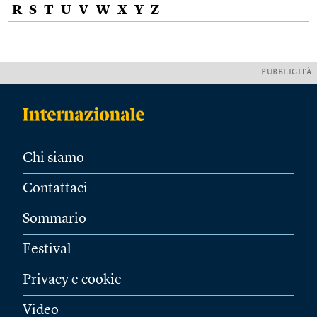
R
S
T
U
V
W
X
Y
Z
PUBBLICITÀ
Chi siamo
Contattaci
Sommario
Festival
Privacy e cookie
Video