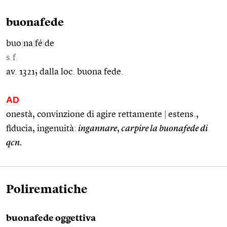
buonafede
buo
|
na
|
fé
|
de
s.f.
av. 1321; dalla loc. buona fede.
AD
onestà, convinzione di agire rettamente
|
estens.,
fiducia, ingenuità:
ingannare
,
carpire la buonafede di
qcn.
Polirematiche
buonafede oggettiva