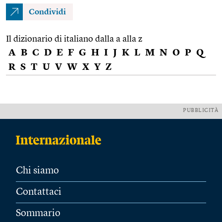
Condividi
Il dizionario di italiano dalla a alla z
A
B
C
D
E
F
G
H
I
J
K
L
M
N
O
P
Q
R
S
T
U
V
W
X
Y
Z
PUBBLICITÀ
Chi siamo
Contattaci
Sommario