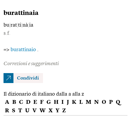
burattinaia
bu
|
rat
|
ti
|
nà
|
ia
s.f.
=>
burattinaio
.
Correzioni e suggerimenti
Condividi
Il dizionario di italiano dalla a alla z
A
B
C
D
E
F
G
H
I
J
K
L
M
N
O
P
Q
R
S
T
U
V
W
X
Y
Z