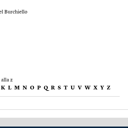
del Burchiello
 alla z
K
L
M
N
O
P
Q
R
S
T
U
V
W
X
Y
Z