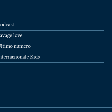
odcast
avage love
ltimo numero
nternazionale Kids