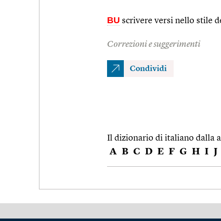
BU
scrivere versi nello stile 
Correzioni e suggerimenti
Condividi
Il dizionario di italiano dalla a
A
B
C
D
E
F
G
H
I
J