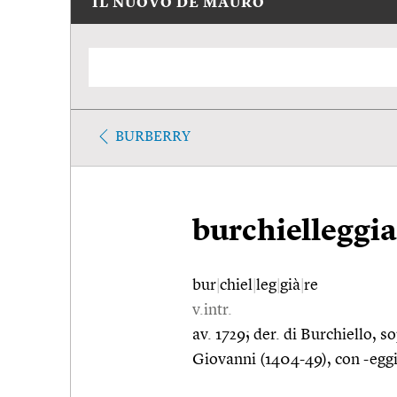
IL NUOVO DE MAURO
BURBERRY
burchielleggia
bur
|
chiel
|
leg
|
già
|
re
v.intr.
av. 1729; der. di Burchiello,
Giovanni (1404-49), con -eggi