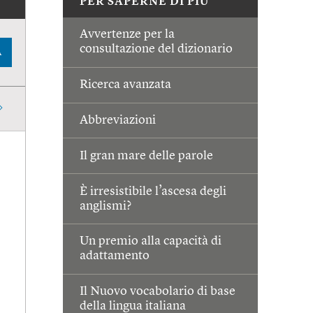
PER SAPERNE DI PIÙ
Avvertenze per la
consultazione del dizionario
A
Ricerca avanzata
Abbreviazioni
Il gran mare delle parole
È irresistibile l’ascesa degli
anglismi?
Un premio alla capacità di
adattamento
Il Nuovo vocabolario di base
della lingua italiana