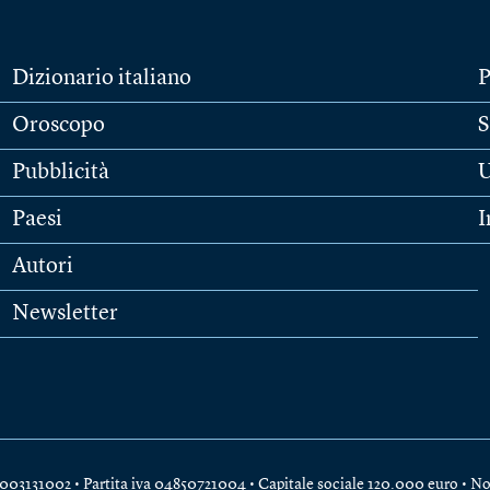
Dizionario italiano
P
Oroscopo
S
Pubblicità
U
Paesi
I
Autori
Newsletter
e 04003131002 • Partita iva 04850721004 • Capitale sociale 120.000 euro •
No