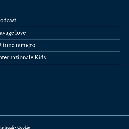
odcast
avage love
ltimo numero
nternazionale Kids
te legali
•
Cookie