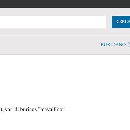
CERC
BURIDANO
1
), var. di buricus “
cavallino”.