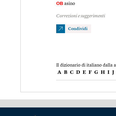
OB
asino
Correzioni e suggerimenti
Condividi
Il dizionario di italiano dalla a
A
B
C
D
E
F
G
H
I
J