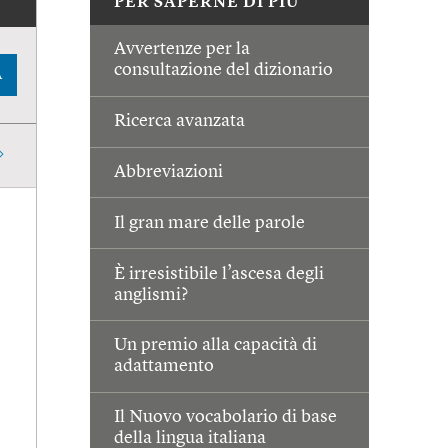
PER SAPERNE DI PIÙ
Avvertenze per la
consultazione del dizionario
A
Ricerca avanzata
Abbreviazioni
Il gran mare delle parole
È irresistibile l’ascesa degli
anglismi?
Un premio alla capacità di
adattamento
Il Nuovo vocabolario di base
della lingua italiana