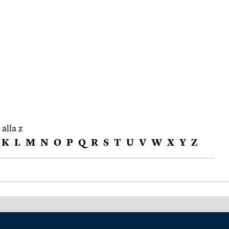
 alla z
K
L
M
N
O
P
Q
R
S
T
U
V
W
X
Y
Z