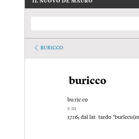
IL NUOVO DE MAURO
BURICCO
buricco
2
bu
|
rìc
|
co
s.m.
1726; dal lat. tardo *burĭccu(m