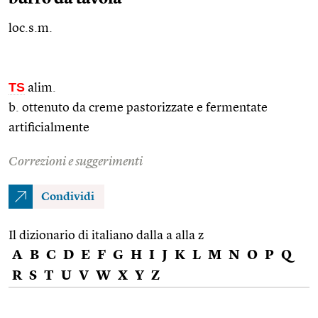
loc.s.m.
TS
alim.
b. ottenuto da creme pastorizzate e fermentate
artificialmente
Correzioni e suggerimenti
Condividi
Il dizionario di italiano dalla a alla z
A
B
C
D
E
F
G
H
I
J
K
L
M
N
O
P
Q
R
S
T
U
V
W
X
Y
Z