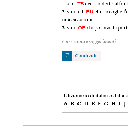
TS
1. s.m.
eccl. addetto all’a
2.
BU
s.m. e f.
chi raccoglie l
una cassettina
3.
OB
s.m.
chi portava la port
Correzioni e suggerimenti
Condividi
Il dizionario di italiano dalla a
A
B
C
D
E
F
G
H
I
J