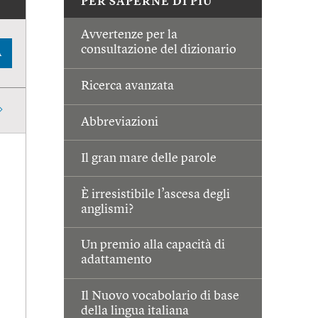
PER SAPERNE DI PIÙ
Avvertenze per la
consultazione del dizionario
A
Ricerca avanzata
Abbreviazioni
Il gran mare delle parole
È irresistibile l’ascesa degli
anglismi?
Un premio alla capacità di
adattamento
Il Nuovo vocabolario di base
della lingua italiana