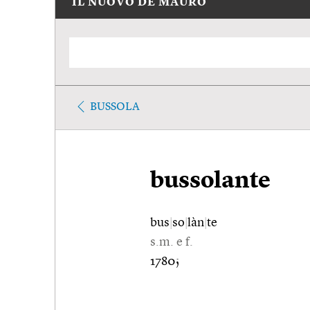
IL NUOVO DE MAURO
BUSSOLA
bussolante
bus
|
so
|
làn
|
te
s.m. e f.
1780;