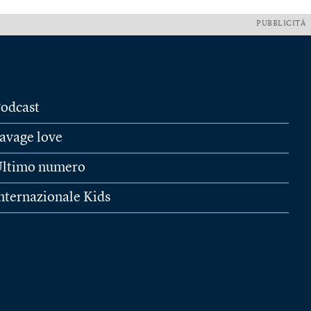
PUBBLICITÀ
odcast
avage love
ltimo numero
nternazionale Kids