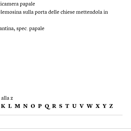
nticamera papale
’elemosina sulla porta delle chiese mettendola in
antina, spec. papale
 alla z
K
L
M
N
O
P
Q
R
S
T
U
V
W
X
Y
Z