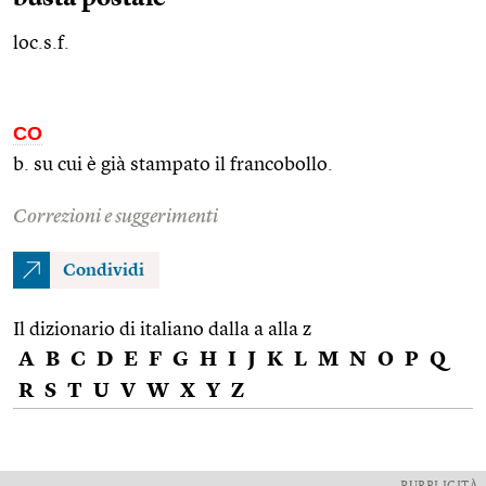
loc.s.f.
CO
b. su cui è già stampato il francobollo.
Correzioni e suggerimenti
Condividi
Il dizionario di italiano dalla a alla z
A
B
C
D
E
F
G
H
I
J
K
L
M
N
O
P
Q
R
S
T
U
V
W
X
Y
Z