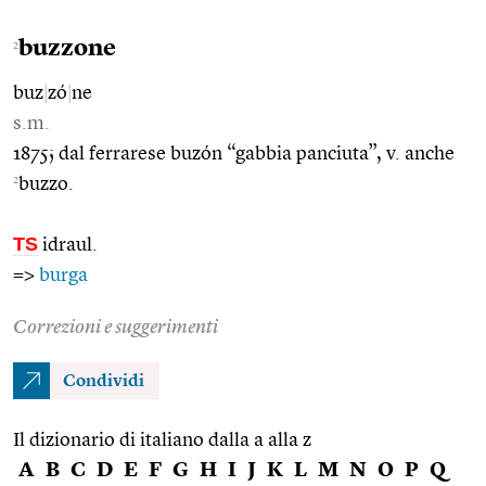
buzzone
2
buz
|
zó
|
ne
s.m.
1875; dal ferrarese buzón “gabbia panciuta”, v. anche
2
buzzo.
TS
idraul.
=>
burga
Correzioni e suggerimenti
Condividi
Il dizionario di italiano dalla a alla z
A
B
C
D
E
F
G
H
I
J
K
L
M
N
O
P
Q