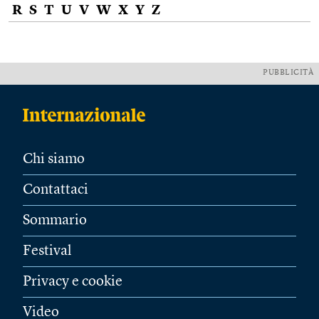
R
S
T
U
V
W
X
Y
Z
PUBBLICITÀ
Chi siamo
Contattaci
Sommario
Festival
Privacy e cookie
Video