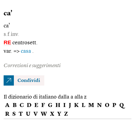
ca’
ca’
s.f.inv.
RE
centrosett.
var. =>
casa
.
Correzioni e suggerimenti
Condividi
Il dizionario di italiano dalla a alla z
A
B
C
D
E
F
G
H
I
J
K
L
M
N
O
P
Q
R
S
T
U
V
W
X
Y
Z