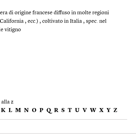
nera di origine francese diffuso in molte regioni
alifornia , ecc.) , coltivato in Italia , spec. nel
e vitigno
 alla z
K
L
M
N
O
P
Q
R
S
T
U
V
W
X
Y
Z