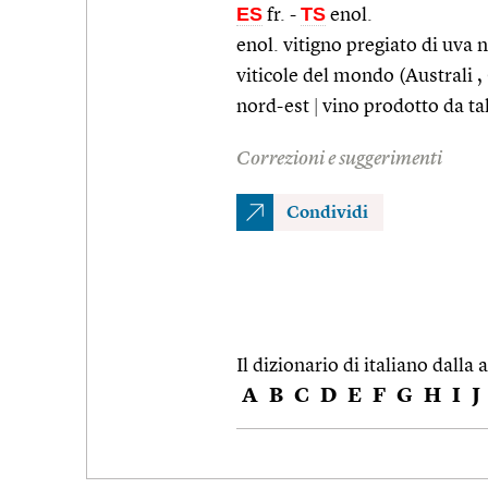
ES
TS
fr.
-
enol.
enol. vitigno pregiato di uva 
viticole del mondo (Australi , C
nord-est
|
vino prodotto da tal
Correzioni e suggerimenti
Condividi
Il dizionario di italiano dalla a
A
B
C
D
E
F
G
H
I
J