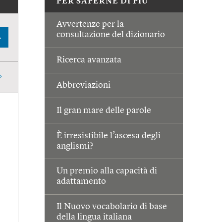
PER SAPERNE DI PIÙ
Avvertenze per la
consultazione del dizionario
A
Ricerca avanzata
Abbreviazioni
Il gran mare delle parole
È irresistibile l’ascesa degli
anglismi?
Un premio alla capacità di
adattamento
Il Nuovo vocabolario di base
della lingua italiana