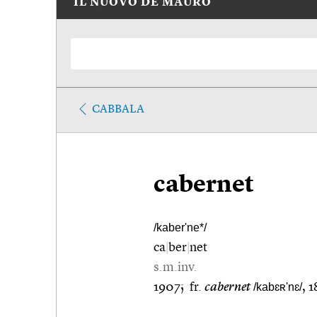
IL NUOVO DE MAURO
CABBALA
cabernet
/kaber'ne*/
ca
|
ber
|
net
s.m.inv.
1907; fr.
cabernet
/kabɛʀ'nɛ/
, 