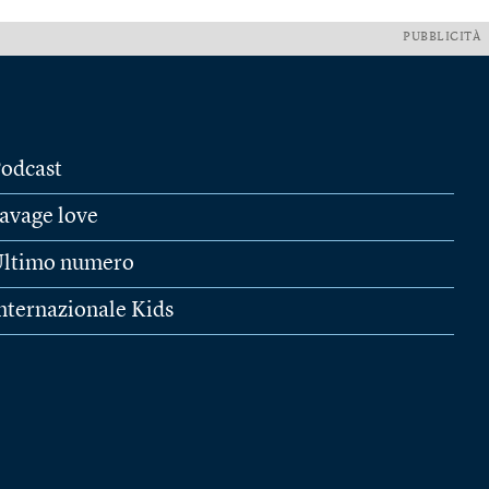
PUBBLICITÀ
odcast
avage love
ltimo numero
nternazionale Kids