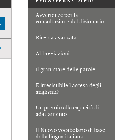
PER SAPERNE DI PIÙ
Avvertenze per la
consultazione del dizionario
A
Ricerca avanzata
Abbreviazioni
Il gran mare delle parole
È irresistibile l’ascesa degli
anglismi?
Un premio alla capacità di
adattamento
Il Nuovo vocabolario di base
della lingua italiana