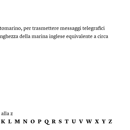
tomarino, per trasmettere messaggi telegrafici
nghezza della marina inglese equivalente a circa
 alla z
K
L
M
N
O
P
Q
R
S
T
U
V
W
X
Y
Z