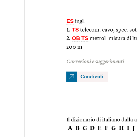
ES
ingl.
1.
TS
telecom. cavo, spec. sot
2.
OB
TS
metrol. misura di lu
200 m
Correzioni e suggerimenti
Condividi
Il dizionario di italiano dalla a
A
B
C
D
E
F
G
H
I
J