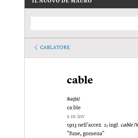
IL NUOVO DE MAURO
CABLATORE
cable
/kejbl/
ca
|
ble
s.m.inv.
1913 nell'accez. 2; ingl.
cable
/'
"fune, gomena"