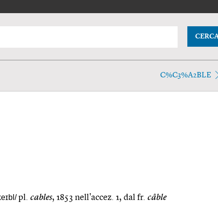
CERC
C%C3%A2BLE
keɪbl/
pl.
cables
, 1853 nell'accez. 1, dal fr.
câble