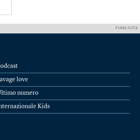
PUBBLICITÀ
odcast
avage love
ltimo numero
nternazionale Kids