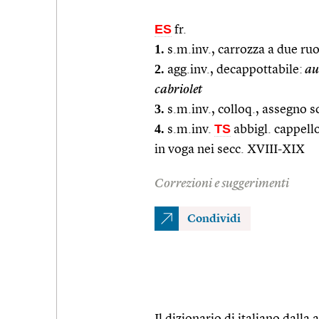
ES
fr.
1.
s.m.inv., carrozza a due ruot
2.
agg.inv., decappottabile:
au
cabriolet
3.
s.m.inv., colloq., assegno 
4.
TS
s.m.inv.
abbigl. cappello
in voga nei secc. XVIII-XIX
Correzioni e suggerimenti
Condividi
Il dizionario di italiano dalla a