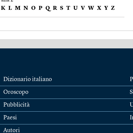
K
L
M
N
O
P
Q
R
S
T
U
V
W
X
Y
Z
Dizionario italiano
P
Oroscopo
S
Pubblicità
U
Paesi
I
Autori