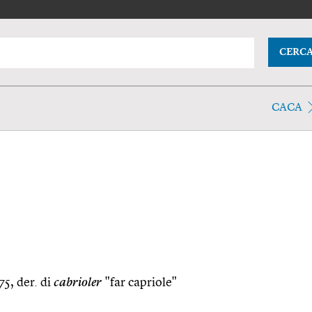
CERC
CACA
775, der. di
cabrioler
"far capriole"