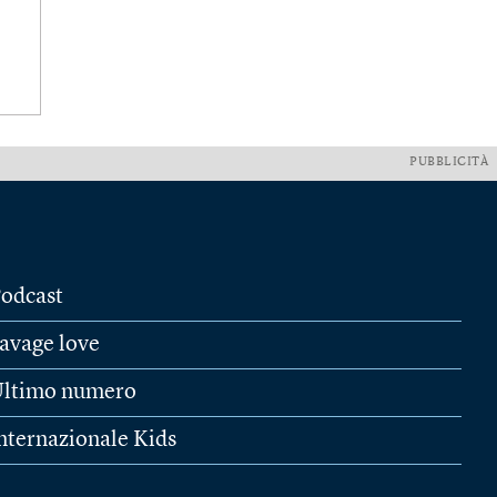
PUBBLICITÀ
odcast
avage love
ltimo numero
nternazionale Kids