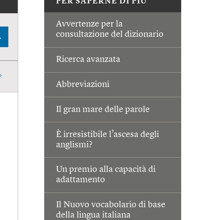
PER SAPERNE DI PIÙ
Avvertenze per la
consultazione del dizionario
A
Ricerca avanzata
Abbreviazioni
Il gran mare delle parole
È irresistibile l’ascesa degli
anglismi?
Un premio alla capacità di
adattamento
Il Nuovo vocabolario di base
della lingua italiana