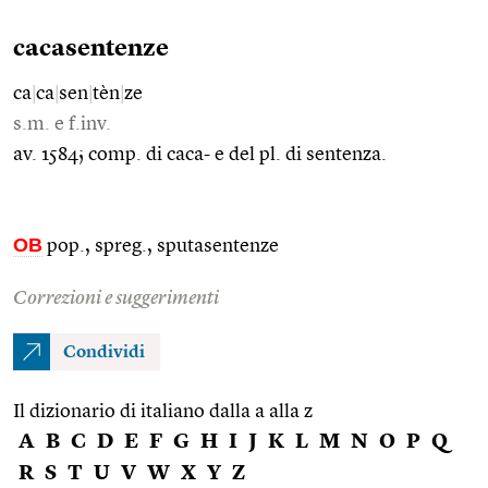
cacasentenze
ca
|
ca
|
sen
|
tèn
|
ze
s.m. e f.inv.
av. 1584; comp. di caca- e del pl. di sentenza.
OB
pop., spreg., sputasentenze
Correzioni e suggerimenti
Condividi
Il dizionario di italiano dalla a alla z
A
B
C
D
E
F
G
H
I
J
K
L
M
N
O
P
Q
R
S
T
U
V
W
X
Y
Z