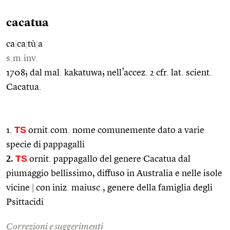
cacatua
ca
|
ca
|
tù
|
a
s.m.inv.
1708; dal mal. kakatuwa; nell’accez. 2 cfr. lat. scient.
Cacatua.
TS
1.
ornit.com. nome comunemente dato a varie
specie di pappagalli
2.
TS
ornit. pappagallo del genere Cacatua dal
piumaggio bellissimo, diffuso in Australia e nelle isole
vicine
|
con iniz. maiusc., genere della famiglia degli
Psittacidi
Correzioni e suggerimenti