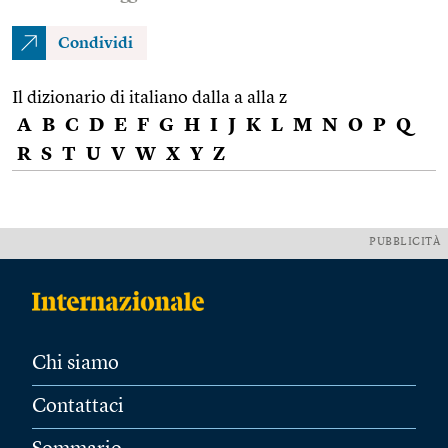
Condividi
Il dizionario di italiano dalla a alla z
A
B
C
D
E
F
G
H
I
J
K
L
M
N
O
P
Q
R
S
T
U
V
W
X
Y
Z
PUBBLICITÀ
Chi siamo
Contattaci