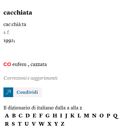
cacchiata
cac
|
chià
|
ta
s.f.
1992;
CO
eufem., cazzata
Correzioni e suggerimenti
Condividi
Il dizionario di italiano dalla a alla z
A
B
C
D
E
F
G
H
I
J
K
L
M
N
O
P
Q
R
S
T
U
V
W
X
Y
Z