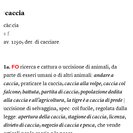
caccia
1
càc
|
cia
s.f.
av. 1250; der. di cacciare.
1a.
FO
ricerca e cattura o uccisione di animali, da
parte di esseri umani o di altri animali:
andare a
caccia
, praticare la caccia;
caccia alla volpe
,
caccia col
falcone
;
battuta
,
partita di caccia
;
popolazione dedita
alla caccia e all’agricoltura
,
la tigre è a caccia di prede
|
uccisione di selvaggina, spec. col fucile, regolata dalla
legge:
apertura della caccia
,
stagione di caccia
,
licenza
,
divieto di caccia
;
negozio di caccia e pesca
, che vende