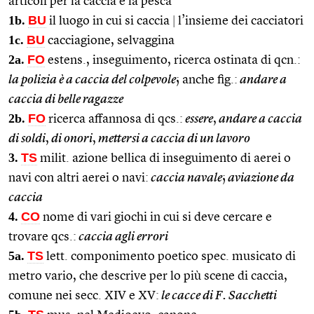
articoli per la caccia e la pesca
1b.
BU
il luogo in cui si caccia
|
l’insieme dei cacciatori
1c.
BU
cacciagione, selvaggina
2a.
FO
estens., inseguimento, ricerca ostinata di qcn.:
la polizia è a caccia del colpevole
; anche fig.:
andare a
caccia di belle ragazze
2b.
FO
ricerca affannosa di qcs.:
essere
,
andare a caccia
di soldi
,
di onori
,
mettersi a caccia di un lavoro
3.
TS
milit. azione bellica di inseguimento di aerei o
navi con altri aerei o navi:
caccia navale
;
aviazione da
caccia
4.
CO
nome di vari giochi in cui si deve cercare e
trovare qcs.:
caccia agli errori
5a.
TS
lett. componimento poetico spec. musicato di
metro vario, che descrive per lo più scene di caccia,
comune nei secc. XIV e XV:
le cacce di F. Sacchetti