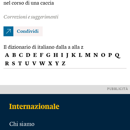
nel corso di una caccia
Correzioni e suggerimenti
Condividi
Il dizionario di italiano dalla a alla z
A
B
C
D
E
F
G
H
I
J
K
L
M
N
O
P
Q
R
S
T
U
V
W
X
Y
Z
PUBBLICITÀ
Chi siamo