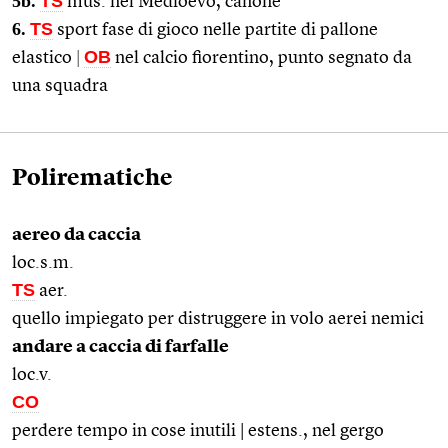
5b.
TS
mus. nel Medioevo, canone
6.
TS
sport fase di gioco nelle partite di pallone
OB
elastico
|
nel calcio fiorentino, punto segnato da
una squadra
Polirematiche
aereo da caccia
loc.s.m.
TS
aer.
quello impiegato per distruggere in volo aerei nemici
andare a caccia di farfalle
loc.v.
CO
perdere tempo in cose inutili | estens., nel gergo