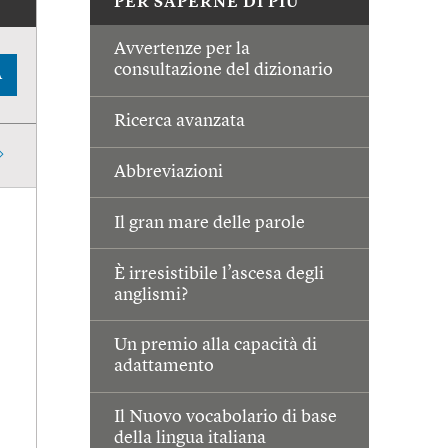
PER SAPERNE DI PIÙ
Avvertenze per la
consultazione del dizionario
A
Ricerca avanzata
Abbreviazioni
Il gran mare delle parole
È irresistibile l’ascesa degli
anglismi?
Un premio alla capacità di
adattamento
Il Nuovo vocabolario di base
della lingua italiana