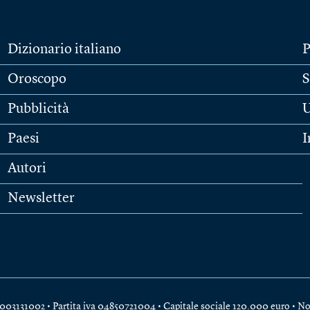
Dizionario italiano
P
Oroscopo
S
Pubblicità
U
Paesi
I
Autori
Newsletter
e 04003131002 • Partita iva 04850721004 • Capitale sociale 120.000 euro •
No