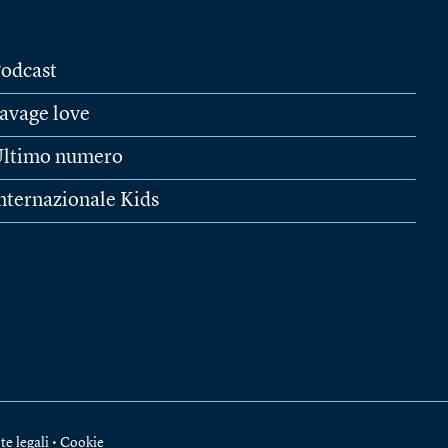
odcast
avage love
ltimo numero
nternazionale Kids
te legali
•
Cookie