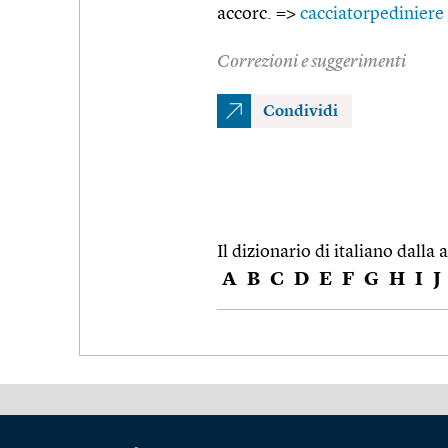
accorc. =>
cacciatorpediniere
Correzioni e suggerimenti
Condividi
Il dizionario di italiano dalla a
A
B
C
D
E
F
G
H
I
J