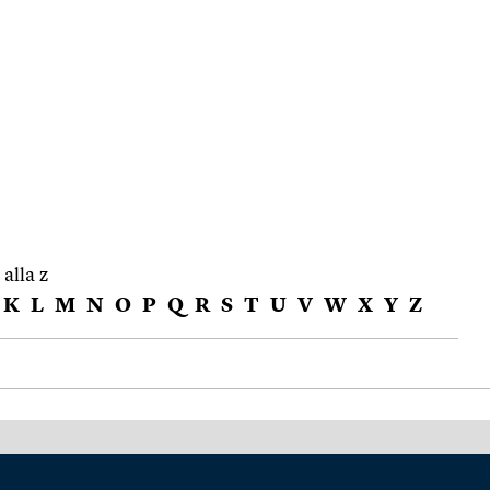
 alla z
K
L
M
N
O
P
Q
R
S
T
U
V
W
X
Y
Z