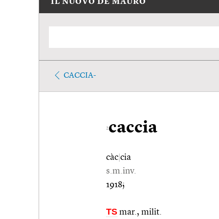
IL NUOVO DE MAURO
CACCIA-
caccia
2
càc
|
cia
s.m.inv.
1918;
TS
mar., milit.