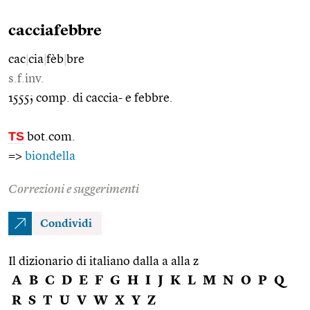
cacciafebbre
cac
|
cia
|
fèb
|
bre
s.f.inv.
1555; comp. di caccia- e febbre.
TS
bot.com.
=>
biondella
Correzioni e suggerimenti
Condividi
Il dizionario di italiano dalla a alla z
A
B
C
D
E
F
G
H
I
J
K
L
M
N
O
P
Q
R
S
T
U
V
W
X
Y
Z