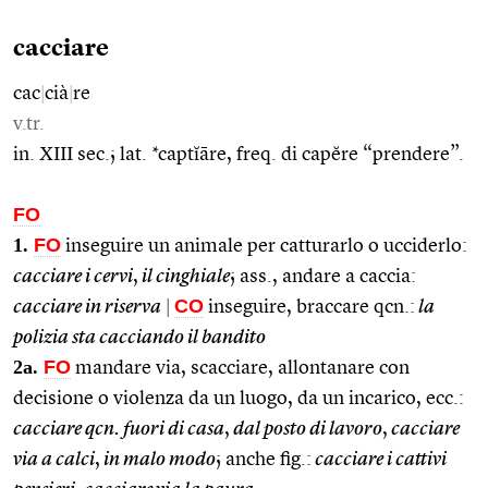
cacciare
cac
|
cià
|
re
v.tr.
in. XIII sec.; lat. *captĭāre, freq. di capĕre “prendere”.
FO
1.
FO
inseguire un animale per catturarlo o ucciderlo:
cacciare i cervi
,
il cinghiale
; ass., andare a caccia:
CO
cacciare in riserva
|
inseguire, braccare qcn.:
la
polizia sta cacciando il bandito
2a.
FO
mandare via, scacciare, allontanare con
decisione o violenza da un luogo, da un incarico, ecc.:
cacciare qcn. fuori di casa
,
dal posto di lavoro
,
cacciare
via a calci
,
in malo modo
; anche fig.:
cacciare i cattivi