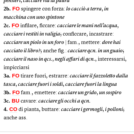
pensieri
,
cacciare via la paura
2b.
FO
spingere con forza:
lo cacciò a terra
,
in
macchina con uno spintone
2c.
FO
infilare, ficcare:
cacciare le mani nell’acqua
,
cacciare i vestiti in valigia
; conficcare, incastrare:
cacciare un piolo in un foro
|
fam., mettere:
dove hai
cacciato il libro?
; anche fig.:
cacciare qcn. in un guaio
;
cacciare il naso in qcs.
,
negli affari di qcn.
, interessarsi,
impicciarsi
3a.
FO
tirare fuori, estrarre:
cacciare il fazzoletto dalla
tasca
,
cacciare fuori i soldi
,
cacciare fuori la lingua
3b.
FO
fam., emettere:
cacciare un grido
,
un sospiro
3c.
BU
cavare:
cacciare gli occhi a qcn.
4.
CO
di pianta, buttare:
cacciare i germogli
,
i polloni
;
anche ass.