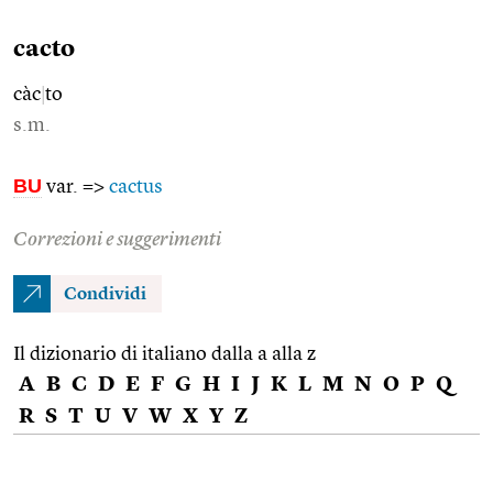
cacto
càc
|
to
s.m.
BU
var. =>
cactus
Correzioni e suggerimenti
Condividi
Il dizionario di italiano dalla a alla z
A
B
C
D
E
F
G
H
I
J
K
L
M
N
O
P
Q
R
S
T
U
V
W
X
Y
Z