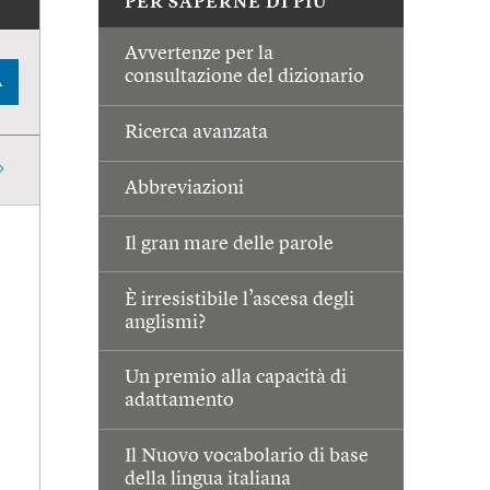
PER SAPERNE DI PIÙ
Avvertenze per la
consultazione del dizionario
A
Ricerca avanzata
Abbreviazioni
Il gran mare delle parole
È irresistibile l’ascesa degli
anglismi?
Un premio alla capacità di
adattamento
Il Nuovo vocabolario di base
della lingua italiana