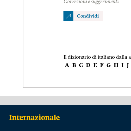
Correzioni e suggerimenti
Condividi
Il dizionario di italiano dalla a
A
B
C
D
E
F
G
H
I
J