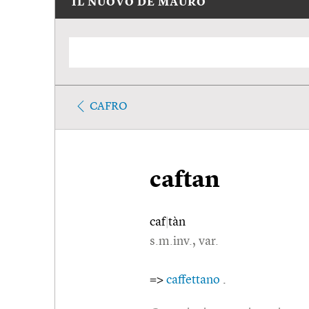
IL NUOVO DE MAURO
CAFRO
caftan
caf
|
tàn
s.m.inv., var.
=>
caffettano
.