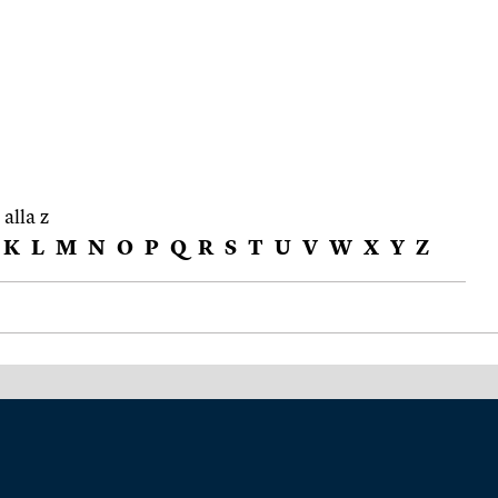
 alla z
K
L
M
N
O
P
Q
R
S
T
U
V
W
X
Y
Z