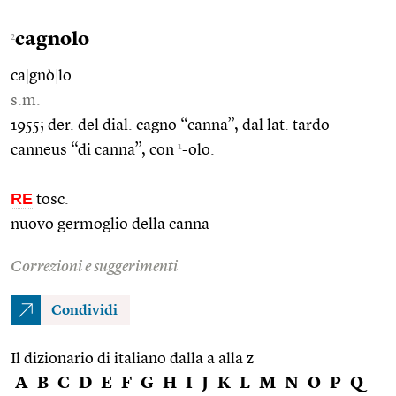
cagnolo
2
ca
|
gnò
|
lo
s.m.
1955; der. del dial. cagno “canna”, dal lat. tardo
1
canneus “di canna”, con
-olo.
RE
tosc.
nuovo germoglio della canna
Correzioni e suggerimenti
Condividi
Il dizionario di italiano dalla a alla z
A
B
C
D
E
F
G
H
I
J
K
L
M
N
O
P
Q