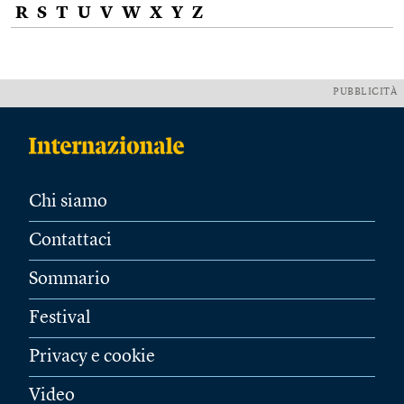
R
S
T
U
V
W
X
Y
Z
PUBBLICITÀ
Chi siamo
Contattaci
Sommario
Festival
Privacy e cookie
Video