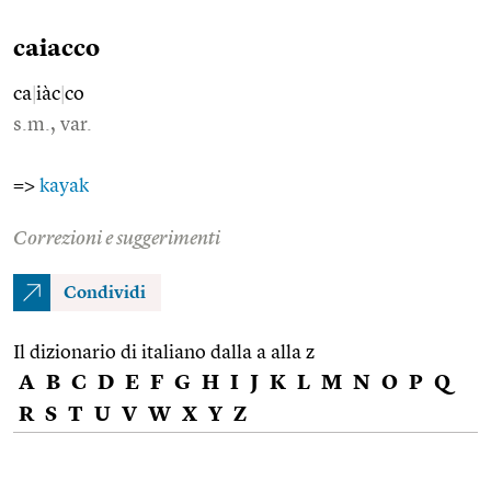
caiacco
ca
|
iàc
|
co
s.m., var.
=>
kayak
Correzioni e suggerimenti
Condividi
Il dizionario di italiano dalla a alla z
A
B
C
D
E
F
G
H
I
J
K
L
M
N
O
P
Q
R
S
T
U
V
W
X
Y
Z