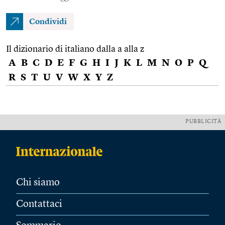
Condividi
Il dizionario di italiano dalla a alla z
A
B
C
D
E
F
G
H
I
J
K
L
M
N
O
P
Q
R
S
T
U
V
W
X
Y
Z
PUBBLICITÀ
Chi siamo
Contattaci