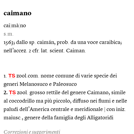
caimano
cai
|
mà
|
no
s.m.
1563; dallo sp. caimán, prob. da una voce caraibica;
nell’accez. 2 cfr. lat. scient. Caiman.
TS
1.
zool.com. nome comune di varie specie dei
generi Melanosuco e Paleosuco
2.
TS
zool. grosso rettile del genere Caimano, simile
al coccodrillo ma più piccolo, diffuso nei fiumi e nelle
paludi dell’America centrale e meridionale
|
con iniz.
maiusc., genere della famiglia degli Alligatoridi
Correzioni e suggerimenti