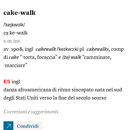
cake-walk
/'kejkwolk/
ca
|
ke–walk
s.m.inv.
av. 1908; ingl.
cakewalk
/'keɪkwɔ:k/
pl.
cakewalks
, comp.
1
di
cake
"
torta, focaccia" e
(to) walk
"camminare,
1
marciare"
ES
ingl.
danza afroamericana di ritmo sincopato nata nel sud
degli Stati Uniti verso la fine del secolo scorso
Correzioni e suggerimenti
Condividi