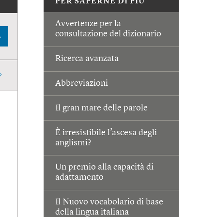
PER SAPERNE DI PIÙ
Avvertenze per la
consultazione del dizionario
A
Ricerca avanzata
Abbreviazioni
Il gran mare delle parole
È irresistibile l’ascesa degli
anglismi?
Un premio alla capacità di
adattamento
Il Nuovo vocabolario di base
della lingua italiana