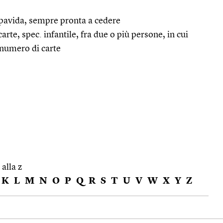
a pavida, sempre pronta a cedere
arte, spec. infantile, fra due o più persone, in cui
 numero di carte
 alla z
K
L
M
N
O
P
Q
R
S
T
U
V
W
X
Y
Z