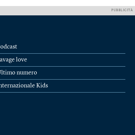
PUBBLICITÀ
odcast
avage love
ltimo numero
nternazionale Kids