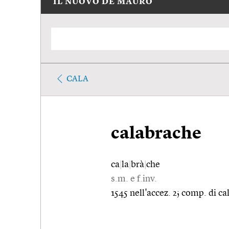
IL NUOVO DE MAURO
CALA
calabrache
ca
|
la
|
brà
|
che
s.m. e f.inv.
1545 nell'accez. 2; comp. di cal