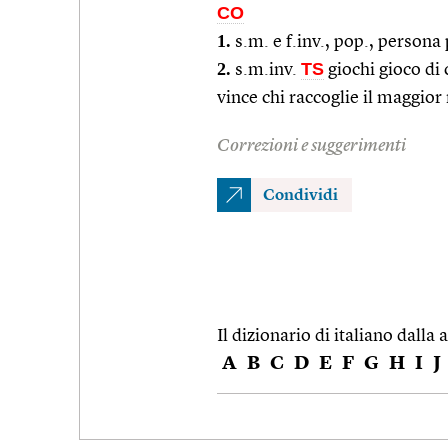
CO
1.
s.m. e f.inv., pop., person
2.
TS
s.m.inv.
giochi gioco di c
vince chi raccoglie il maggior
Correzioni e suggerimenti
Condividi
Il dizionario di italiano dalla a
A
B
C
D
E
F
G
H
I
J