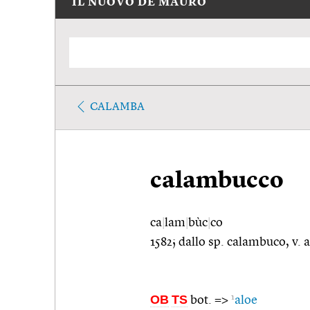
IL NUOVO DE MAURO
CALAMBA
calambucco
ca
|
lam
|
bùc
|
co
1582; dallo sp. calambuco, v.
OB
TS
1
bot. =>
aloe