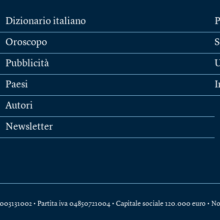
Dizionario italiano
P
Oroscopo
S
Pubblicità
U
Paesi
I
Autori
Newsletter
e 04003131002 • Partita iva 04850721004 • Capitale sociale 120.000 euro •
No