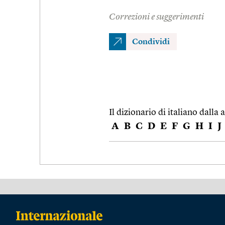
Correzioni e suggerimenti
Condividi
Il dizionario di italiano dalla a
A
B
C
D
E
F
G
H
I
J