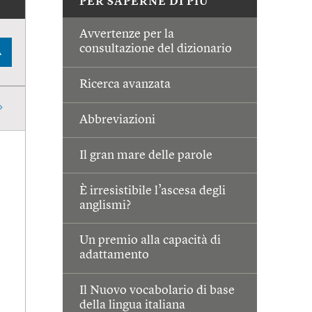
PER SAPERNE DI PIÙ
Avvertenze per la
consultazione del dizionario
A
Ricerca avanzata
Abbreviazioni
Il gran mare delle parole
È irresistibile l’ascesa degli
anglismi?
Un premio alla capacità di
adattamento
Il Nuovo vocabolario di base
della lingua italiana