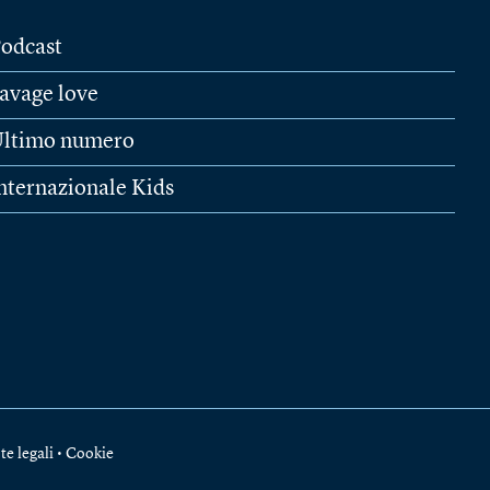
odcast
avage love
ltimo numero
nternazionale Kids
te legali
•
Cookie