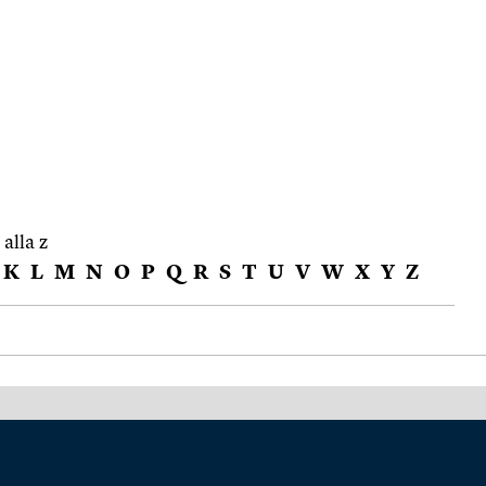
 alla z
K
L
M
N
O
P
Q
R
S
T
U
V
W
X
Y
Z