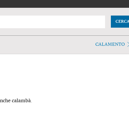
CERC
CALAMENTO
 anche calambà.