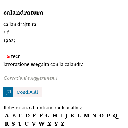
calandratura
ca
|
lan
|
dra
|
tù
|
ra
s.f.
1962;
TS
tecn.
lavorazione eseguita con la calandra
Correzioni e suggerimenti
Condividi
Il dizionario di italiano dalla a alla z
A
B
C
D
E
F
G
H
I
J
K
L
M
N
O
P
Q
R
S
T
U
V
W
X
Y
Z