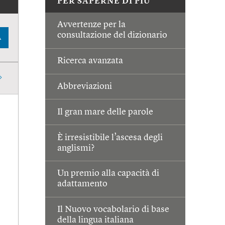
PER SAPERNE DI PIÙ
Avvertenze per la
consultazione del dizionario
A
Ricerca avanzata
Abbreviazioni
Il gran mare delle parole
È irresistibile l’ascesa degli
anglismi?
Un premio alla capacità di
adattamento
Il Nuovo vocabolario di base
della lingua italiana