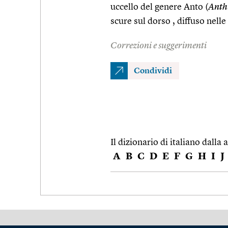
uccello del genere Anto (
Anth
scure sul dorso , diffuso nelle
Correzioni e suggerimenti
Condividi
Il dizionario di italiano dalla a
A
B
C
D
E
F
G
H
I
J