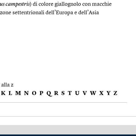
us campestris
) di colore giallognolo con macchie
 zone settentrionali dell’Europa e dell’Asia
 alla z
K
L
M
N
O
P
Q
R
S
T
U
V
W
X
Y
Z