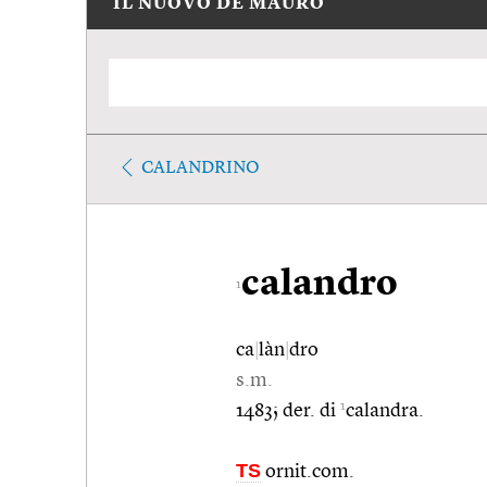
IL NUOVO DE MAURO
CALANDRINO
calandro
1
ca
|
làn
|
dro
s.m.
1
1483; der. di
calandra.
TS
ornit.com.