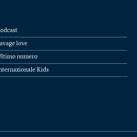
odcast
avage love
ltimo numero
nternazionale Kids