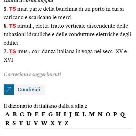
calata a corda doppia
5.
TS
mar. parte della banchina di un porto in cui si
caricano e scaricano le merci
6.
TS
idraul., elettr. tratto verticale discendente delle
tubazioni idrauliche e delle condutture elettriche degli
edifici
7.
TS
mus., cor. danza italiana in voga nei secc. XV e
XVI
Correzioni e suggerimenti
Condividi
Il dizionario di italiano dalla a alla z
A
B
C
D
E
F
G
H
I
J
K
L
M
N
O
P
Q
R
S
T
U
V
W
X
Y
Z