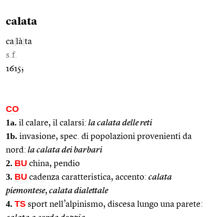
calata
ca
|
là
|
ta
s.f.
1615;
CO
1a.
il calare, il calarsi:
la calata delle reti
1b.
invasione, spec. di popolazioni provenienti da
nord:
la calata dei barbari
2.
BU
china, pendio
3.
BU
cadenza caratteristica, accento:
calata
piemontese
,
calata dialettale
4.
TS
sport nell’alpinismo, discesa lungo una parete: